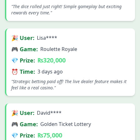
"The dice rolled just right! Simple gameplay but exciting
rewards every time."
🎉 User:
Lisa****
🎮 Game:
Roulette Royale
₨320,000
💎 Prize:
⏰ Time:
3 days ago
"Strategic betting paid off! The live dealer feature makes it
feel like a real casino."
🎉 User:
David****
🎮 Game:
Golden Ticket Lottery
₨75,000
💎 Prize: