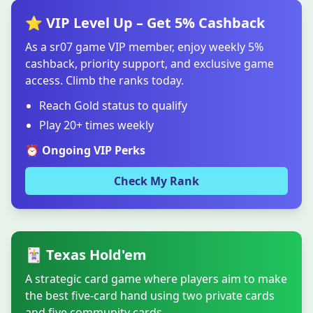
⭐ VIP Level Up – Get 5% Cashback
As a sr07 game VIP member, enjoy weekly 5%
cashback, priority support, and exclusive game
access. Climb the ranks today.
Reach Gold status to qualify
Play 20+ times weekly
⏰ Ongoing VIP Perks
Check My Rank
🃏 Texas Hold'em
A strategic card game where players aim to make
the best five-card hand using two private cards
and five community cards.