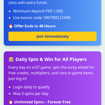
slots with extra funds.
Minimum deposit PKR 1,000
Use bonus code: SR07WELCOME
⏰ Offer Ends in 48 Hours
Join Immediately
🎰 Daily Spin & Win for All Players
Every day on sr07 game, spin the lucky wheel for
free credits, multipliers, and rare in-game items.
Just log in!
Login daily to qualify
Max 3 spins per day
⏰ Unlimited Spins – Forever Free