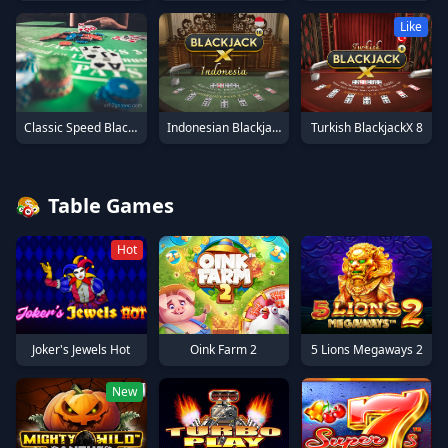
Like
Indonesian BlackjackX 16
Turkish BlackjackX 8
Classic Speed Blackjack 23
Table Games
Hot
Oink Farm 2
Joker's Jewels Hot
5 Lions Megaways 2
New