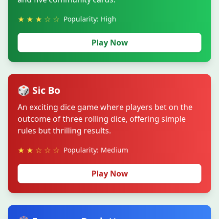
★ ★ ★ ☆ ☆
Popularity: High
Play Now
🎲 Sic Bo
An exciting dice game where players bet on the
outcome of three rolling dice, offering simple
rules but thrilling results.
★ ★ ☆ ☆ ☆
Popularity: Medium
Play Now