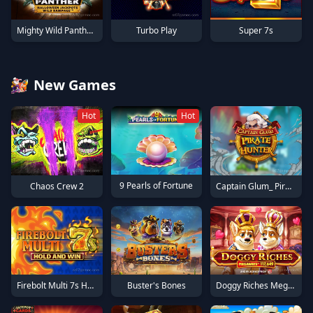
Mighty Wild Panther...
Turbo Play
Super 7s
New Games
Hot
Hot
9 Pearls of Fortune
Chaos Crew 2
Captain Glum_ Pirate Hunter
Firebolt Multi 7s Hold and Win
Buster's Bones
Doggy Riches Megaways