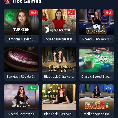
Hot Games
Hot
Hot
Hot
Gamdom Turkish Blackjack 1
Speed Baccarat R
Speed Blackjack 45
Blackjack Rápido Clássico em Português 14
Blackjack Clássico em Português 2
Classic Speed Blackjack 66
New
Like
Speed Baccarat X
Blackjack Clasico en Español 18
Brazilian Speed Baccarat 1