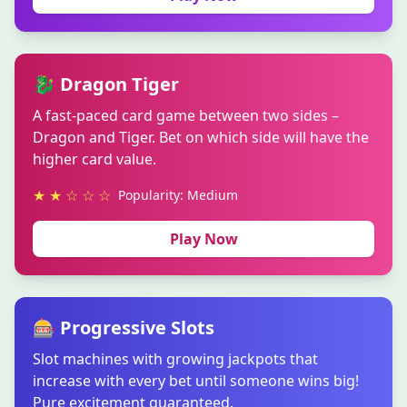
🐉 Dragon Tiger
A fast-paced card game between two sides –
Dragon and Tiger. Bet on which side will have the
higher card value.
★ ★ ☆ ☆ ☆
Popularity: Medium
Play Now
🎰 Progressive Slots
Slot machines with growing jackpots that
increase with every bet until someone wins big!
Pure excitement guaranteed.