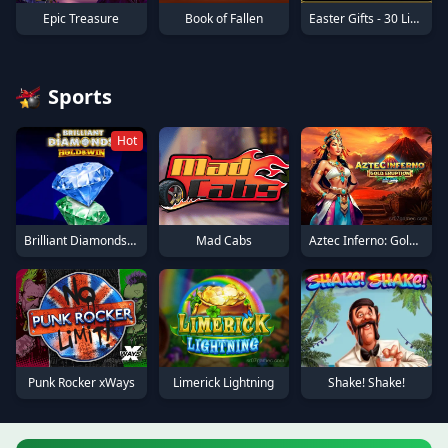
Epic Treasure
Easter Gifts - 30 Lines
Book of Fallen
Sports
Hot
Brilliant Diamonds: Hold & Win
Mad Cabs
Aztec Inferno: Gold Eruption
Shake! Shake!
Punk Rocker xWays
Limerick Lightning