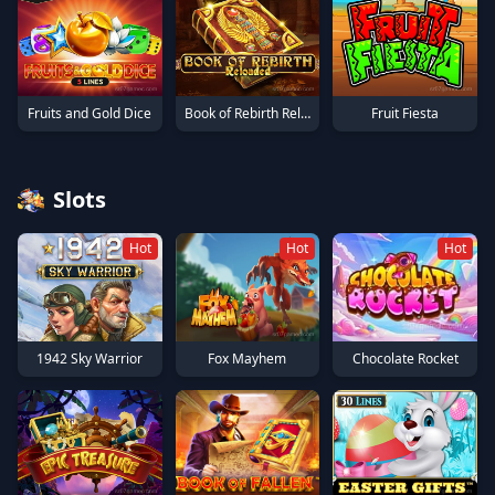
Fruits and Gold Dice
Book of Rebirth Reloaded
Fruit Fiesta
Slots
Hot
Hot
Hot
Chocolate Rocket
1942 Sky Warrior
Fox Mayhem