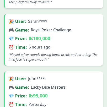
This platform truly delivers!"
🎉 User:
Sarah****
🎮 Game:
Royal Poker Challenge
₨180,000
💎 Prize:
⏰ Time:
5 hours ago
"Played a few rounds during lunch break and hit it big! The
interface is super smooth."
🎉 User:
John****
🎮 Game:
Lucky Dice Masters
₨95,000
💎 Prize:
⏰ Time:
Yesterday